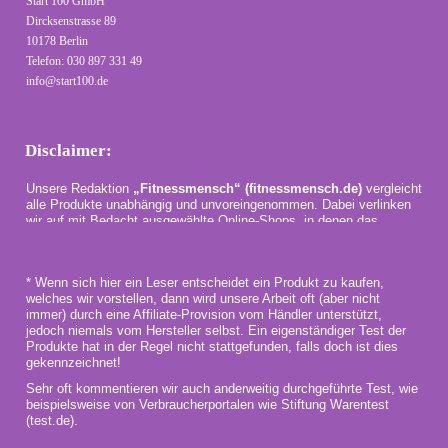
Start 100 GmbH
Dircksenstrasse 89
10178 Berlin
Telefon: 030 897 331 49
info@start100.de
Disclaimer:
Unsere Redaktion
„Fitnessmensch“ (fitnessmensch.de)
vergleicht
alle Produkte unabhängig und unvoreingenommen. Dabei verlinken
wir auf mit Bedacht ausgewählte Online-Shops, in denen das
jeweilige Produkt zu einem guten Preis erhältlich ist.
* Wenn sich hier ein Leser entscheidet ein Produkt zu kaufen,
welches wir vorstellen, dann wird unsere Arbeit oft (aber nicht
immer) durch eine Affiliate-Provision vom Händler unterstützt,
jedoch niemals vom Hersteller selbst. Ein eigenständiger Test der
Produkte hat in der Regel nicht stattgefunden, falls doch ist dies
gekennzeichnet!
Sehr oft kommentieren wir auch anderweitig durchgeführte Test, wie
beispielsweise von Verbraucherportalen wie Stiftung Warentest
(test.de).